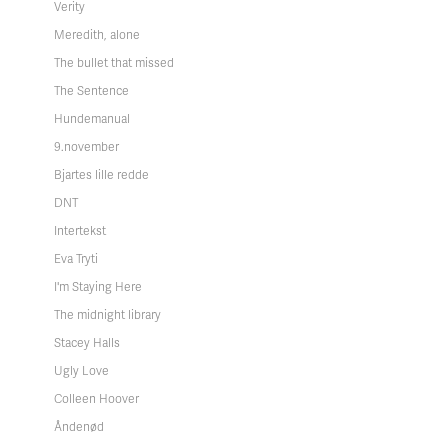
Verity
Meredith, alone
The bullet that missed
The Sentence
Hundemanual
9.november
Bjartes lille redde
DNT
Intertekst
Eva Tryti
I'm Staying Here
The midnight library
Stacey Halls
Ugly Love
Colleen Hoover
Åndenød