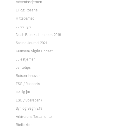
Adventsstjernen
Eli og Rosene
Hittebarnet
Juleengler
Noah Bærekraft rapport 2019
Sacred Journal 2021
Kransen/ Sigrid Undset
Julestjerner
Jentetips
Reisen Innover
ESG / Rapports
Hellig jul
ESG / Sparebank
Syn og Segn 3.19
Arkivarens Testamente
Bieffekten