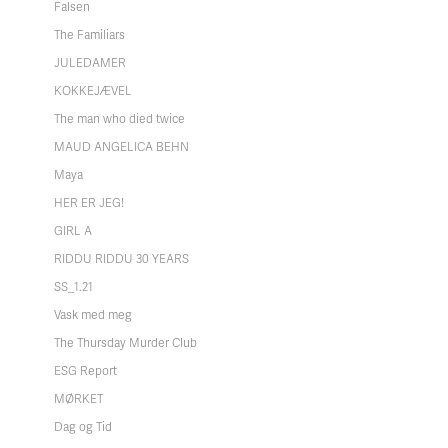
Falsen
The Familiars
JULEDAMER
KOKKEJÆVEL
The man who died twice
MAUD ANGELICA BEHN
Maya
HER ER JEG!
GIRL A
RIDDU RIDDU 30 YEARS
SS_1.21
Vask med meg
The Thursday Murder Club
ESG Report
MØRKET
Dag og Tid