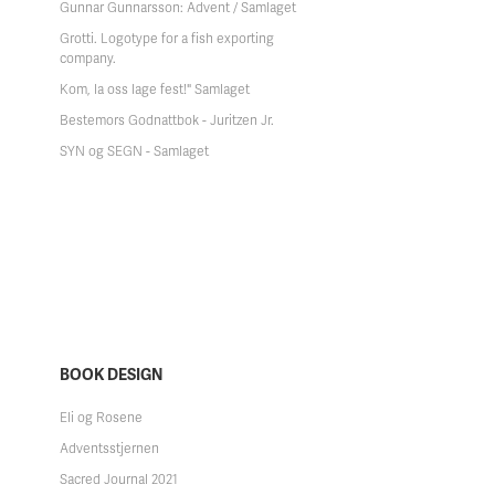
Gunnar Gunnarsson: Advent / Samlaget
Grotti. Logotype for a fish exporting
company.
Kom, la oss lage fest!" Samlaget
Bestemors Godnattbok - Juritzen Jr.
SYN og SEGN - Samlaget
BOOK DESIGN
Eli og Rosene
Adventsstjernen
Sacred Journal 2021