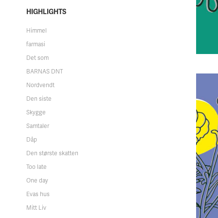
HIGHLIGHTS
Himmel
farmasi
Det som
BARNAS DNT
Nordvendt
Den siste
Skygge
Samtaler
Dåp
Den største skatten
Too late
One day
Evas hus
Mitt Liv